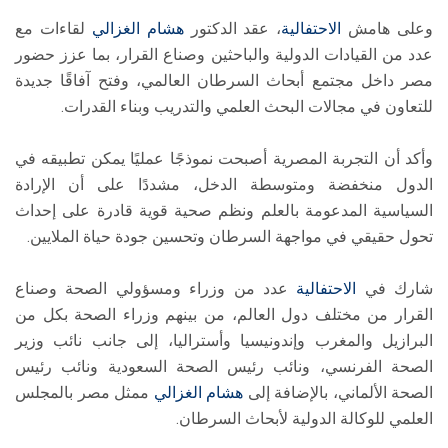
وعلى هامش
الاحتفالية
، عقد الدكتور
هشام الغزالي
لقاءات مع
عدد من القيادات الدولية والباحثين وصناع القرار، بما عزز حضور
مصر داخل مجتمع أبحاث السرطان العالمي، وفتح آفاقًا جديدة
للتعاون في مجالات البحث العلمي والتدريب وبناء القدرات.
وأكد أن التجربة المصرية أصبحت نموذجًا عمليًا يمكن تطبيقه في
الدول منخفضة ومتوسطة الدخل، مشددًا على أن الإرادة
السياسية المدعومة بالعلم ونظم صحية قوية قادرة على إحداث
تحول حقيقي في مواجهة السرطان وتحسين جودة حياة الملايين.
شارك في
الاحتفالية
عدد من وزراء ومسؤولي الصحة وصناع
القرار من مختلف دول العالم، من بينهم وزراء الصحة بكل من
البرازيل والمغرب وإندونيسيا وأستراليا، إلى جانب نائب وزير
الصحة الفرنسي، ونائب رئيس الصحة السعودية ونائب رئيس
الصحة الألماني، بالإضافة إلى
هشام الغزالي
ممثل مصر بالمجلس
العلمي للوكالة الدولية لأبحاث السرطان.