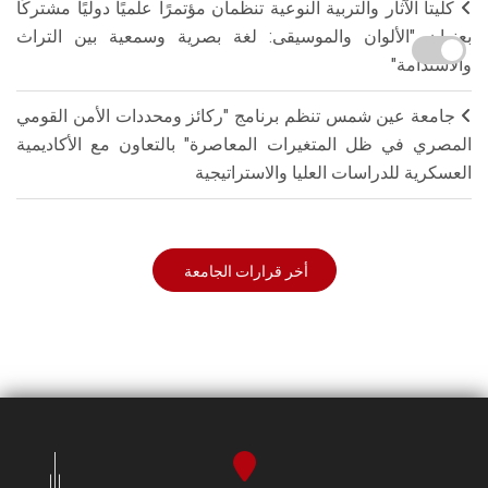
كليتا الآثار والتربية النوعية تنظمان مؤتمرًا علميًا دوليًا مشتركًا
بعنوان "الألوان والموسيقى: لغة بصرية وسمعية بين التراث
والاستدامة"
جامعة عين شمس تنظم برنامج "ركائز ومحددات الأمن القومي
المصري في ظل المتغيرات المعاصرة" بالتعاون مع الأكاديمية
العسكرية للدراسات العليا والاستراتيجية
أخر قرارات الجامعة