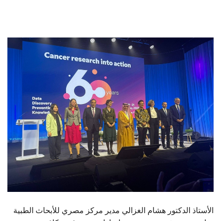
الطلاب
هيئة التدريس
الدراسات العليا
الخريجين
الموظفون
الزائـرون
سجل الان
الأستاذ الدكتور هشام الغزالي مدير مركز مصري للأبحاث الطبية