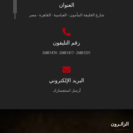
العنوان
شارع الخليفة المأمون - العباسية - القاهرة - مصر
رقم التليفون
26831231 - 26831417 - 26831474
البريد الإلكتروني
أرسل استفسارك.
الزائـرون