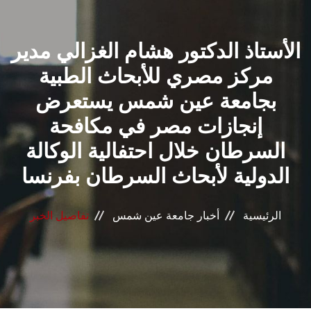
القطاعـات
الأستاذ الدكتور هشام الغزالي مدير
الشئون الأكاديمية
مركز مصري للأبحاث الطبية
البحث العلمي
بجامعة عين شمس يستعرض
إنجازات مصر في مكافحة
الرعاية الصحية
السرطان خلال احتفالية الوكالة
المراكز والوحدات
الدولية لأبحاث السرطان بفرنسا
الأنظمة الذكية
الرئيسية
أخبار جامعة عين شمس
تفاصيل الخبر
الإعلام
تواصل معنا