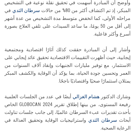
وأوضح أن المبادرة أسهمت في تحقيق نقلة نوعية في التشخيص
المبكر، إذ تم اكتشاف أكثر من 80% من حالات
سرطان الثدي
في
مراحله الأولى، كما انخفض متوسط مدة التشخيص من عدة أشهر
إلى أقل من 50 يومًا، ما ساعد السيدات على تلقي العلاج بصورة
أسرع وأكثر فاعلية.
وأشار إلى أن المبادرة حققت كذلك آثارًا اقتصادية ومجتمعية
إيجابية، حيث أظهرت التقييمات الاقتصادية تحقيق عائد إيجابي على
الاستثمار، مع توفير مليارات الجنيهات وإنقاذ آلاف السنوات من
العمر وتحسين جودة الحياة، بما يؤكد أن الوقاية والكشف المبكر
يمثلان استثمارًا صحيًا واقتصاديًا ناجحًا.
وشارك الدكتور
هشام الغزالي
أيضًا في عدد من الجلسات العلمية
رفيعة المستوى، من بينها إطلاق تقرير GLOBOCAN 2024 الخاص
بأحدث تقديرات عبء السرطان عالميًا، إلى جانب جلسات تناولت
أبحاث
سرطان الثدي
واستراتيجيات الوقاية وتحقيق العدالة في
الرعاية الصحية.