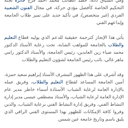
وفي السياق ذاته، حصد الطالب محمد أحمد فرج
جائزة
لجنة
التحكيم الخاصة كأفضل مؤدي حركة، في مجال
الفنون الشعبية
الفردي (غير متخصص)، في تأكيد جديد على تميز طلاب الجامعة
وإبداعهم الفني.
يأتي هذا الإنجاز كترجمة حقيقية للدعم الذي يوليه قطاع
التعليم
والطلاب
بالجامعة للمواهب الشابة، تحت رعاية الأستاذ الدكتور
محمد ضياء زين العابدين، رئيس الجامعة، والأستاذ الدكتور رامي
ماهر غالي، نائب رئيس الجامعة لشؤون التعليم والطلاب.
وقد أشرف على هذا الظهور المشرف الأستاذ إبراهيم سعيد حمزة،
أمين الجامعة المساعد لقطاع
التعليم والطلاب
، وفريق عمله
بالإدارة العامة لرعاية الشباب: الأستاذة أسماء خاطر مدير عام
الإدارة العامة لرعاية الشباب، والأستاذ مصطفي عيسى مدير إدارة
النشاط الفني، وفريق إدارة النشاط الفني برعاية الشباب، والذين
وفروا كافة الإمكانات للظهور بهذا المستوى الفني الراقي الذي
يليق باسم وتاريخ جامعة عين شمس.