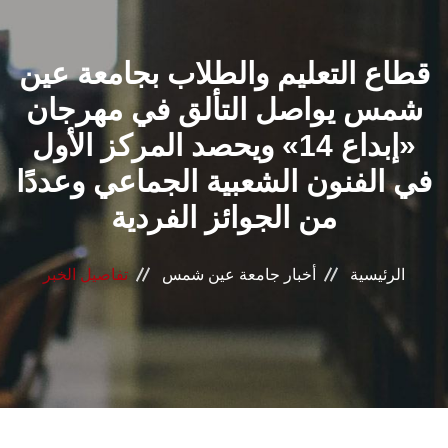
القطاعـات
قطاع التعليم والطلاب بجامعة عين
الشئون الأكاديمية
شمس يواصل التألق في مهرجان
البحث العلمي
«إبداع 14» ويحصد المركز الأول
في الفنون الشعبية الجماعي وعددًا
الرعاية الصحية
من الجوائز الفردية
المراكز والوحدات
الرئيسية
أخبار جامعة عين شمس
تفاصيل الخبر
الأنظمة الذكية
الإعلام
تواصل معنا