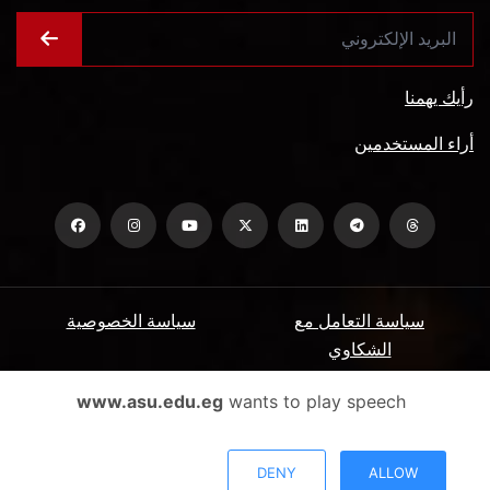
رأيك يهمنا
أراء المستخدمين
سياسة التعامل مع
سياسة الخصوصية
الشكاوي
ميثاق المتعاملين
الأسئلة الشائعة
www.asu.edu.eg
wants to play speech
شروط الاستخدام
DENY
ALLOW
جميع الحقوق محفوظة جامعة عين شمس - البوابة الإلكترونية © 2026