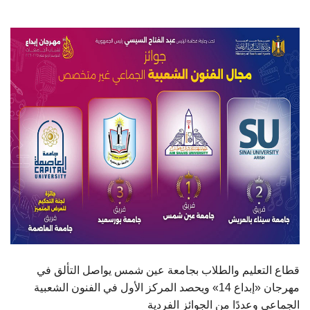
الطلاب
هيئة التدريس
الدراسات العليا
الخريجين
الموظفون
الزائـرون
سجل الان
قطاع التعليم والطلاب بجامعة عين شمس يواصل التألق في
مهرجان «إبداع 14» ويحصد المركز الأول في الفنون الشعبية
الجماعي وعددًا من الجوائز الفردية