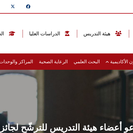
هيئة التدريس
الدراسات العليا
الخريجين
 الأكاديمية
البحث العلمي
الرعاية الصحية
المراكز والوحدا
ضاء هيئة التدريس للترشّح لجائزة الك