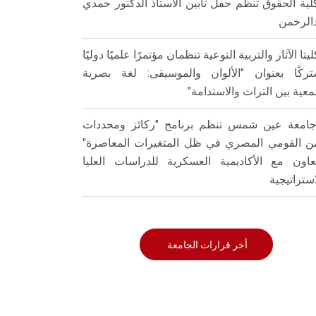
لية الحقوق تنظم حفل تأبين الأستاذ الدكتور حمدي
الرحمن
ليتا الآثار والتربية النوعية تنظمان مؤتمرًا علميًا دوليًا
ركًا بعنوان "الألوان والموسيقى: لغة بصرية
عية بين التراث والاستدامة"
امعة عين شمس تنظم برنامج "ركائز ومحددات
من القومي المصري في ظل المتغيرات المعاصرة"
تعاون مع الأكاديمية العسكرية للدراسات العليا
استراتيجية
أخر قرارات الجامعة