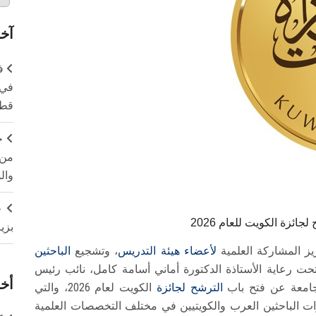
آخر
ف
في 
قطا
ج
من 
وال
ج
ئزة الكويت للعام 2026
بزي
ز المشاركة العلمية
لأعضاء هيئة التدريس
، وتشجيع
الباحثين
وتحت رعاية الأستاذة الدكتورة أماني أسامة كامل، نائب رئيس
أخر
لجامعة عن فتح باب
الترشح لجائزة
الكويت لعام 2026، والتي
زات الباحثين العرب والكويتيين في مختلف التخصصات العلمية