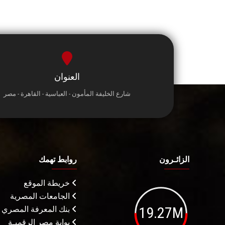
العنوان
شارع الخليفة المأمون - العباسية - القاهرة - مصر
الزائـرون
روابط تهمك
خريطة الموقع
الجامعات المصرية
19.27M
بنك المعرفة المصري
بوابة مصر الرقميـة