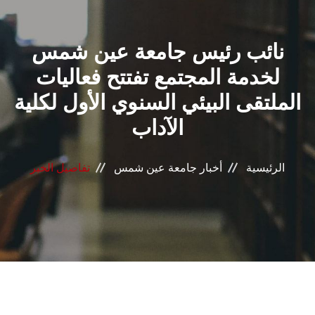
القطاعـات
نائب رئيس جامعة عين شمس
الشئون الأكاديمية
لخدمة المجتمع تفتتح فعاليات
البحث العلمي
الملتقى البيئي السنوي الأول لكلية
الآداب
الرعاية الصحية
المراكز والوحدات
الرئيسية
أخبار جامعة عين شمس
تفاصيل الخبر
الأنظمة الذكية
الإعلام
تواصل معنا