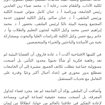
لكلية الآداب، والمُقام تحت رعاية أ. د. محمد ضياء زين العابدين
رئيس الجامعة، وبرئاسة أ. د. حنان كامل متولي عميدة الكلية
ورئيس الملتقى، أ. د. حنان سالم، وكيل الكلية لشؤون خدمة
المجتمع وتنمية البيئة نائبًا لرئيس الملتقى، بحضور أ. د. محمد
إبراهيم حسن محمد وكيل الكلية لشئون التعليم والطلاب وأ. د.
حاتم ربيع حسن وكيل الكلية للدراسات العليا والبحوث وبمشاركة
نخبة من الأساتذة والباحثين والخبراء والمتخصصين.
في كلمتها الافتتاحية أكدت أ. د. غادة فاروق، أن القضايا البيئية لم
تعد رفاهية فكرية أو شأنًا نخبويًا محدود التأثير، بل أصبحت
مسؤولية جماعية تتطلب تكاتف الجميع، مشيرة إلى أن الجامعات
تضطلع بدور محوري في إعداد أجيال أكثر وعيًا وقدرة على
التعامل مع تحديات المستقبل .
وأضافت أن الملتقى يؤكد أن الجامعة لم تعد مجرد فضاء لتداول
المعرفة، بل أصبحت منصة حقيقية لصناعة الوعي، ومساحة
لإعادة التفكير في علاقتنا بالعالم من حولنا، انطلاقًا من إيمان