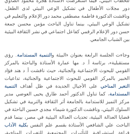
للخطاب البيئي، فيما استعرضت الأستاذة هجرة محمود الصاوي
دور مجلات الأطفال في تشكيل الوعي البيئي لدى الطفل،
وناقشت الدكتورة فاطمة مصطفى محمد دور الإعلام والتعليم في
تشكيل الوعي البيئي، بينما تناول الباحث مؤمن محسن جمعة
حسن دور الإعلام الرقمي كفاعل اجتماعي في نشر الثقافة البيئية
بين الشباب الجامعي.
وجاءت الجلسة الرابعة بعنوان «البيئة و
التنمية المستدامة
.. رؤى
مستقبلية»، برئاسة أ. د. مها عمارة الأستاذة والباحثة بالمركز
القومي للبحوث الاجتماعية والجنائية، حيث ناقشت أ. د هند فؤاد
الخبير بالمركز القومي للبحوث الاجتماعية والجنائية، تداعيات
التغير المناخي
على الأجيال الجديدة في ظل أهداف
التنمية
المستدامة
، كما تناول الدكتور أحمد طارق يحيى العوضي مدير
مركز التميز للاستدامة بالجامعة أثر الثقافة والتربية في تشكيل
السلوك البيئي، وناقشت الدكتورة شيماء مجدي حسين الباحثة في
قضايا العدالة البيئية، تحديات العدالة البيئية في مصر، بينما قدم
الباحث علي الشافعي الأستاذة بقسم علم النفس ب
كلية الآداب
قراءة استشرافية للتأثيرات المجتمعية للتغيرات المناخية،