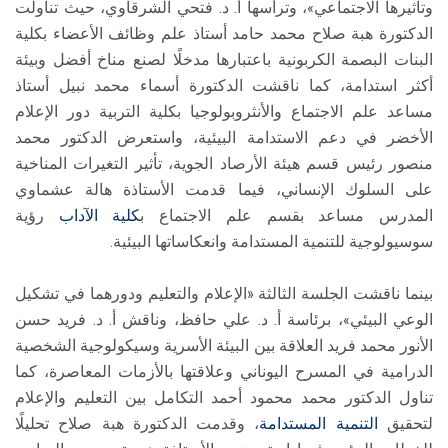
وتأثيرها الاجتماعي»، وترأسها أ. د. فتحي الشرقاوي، حيث تناولت
الدكتورة هبة صلاح محمد حامد أستاذ علم وظائف الأعضاء بكلية
البنات البصمة الكربونية باعتبارها مدخلًا لصنع مناخ أفضل وبيئة
أكثر استدامة، كما ناقشت الدكتورة أسماء محمد نبيل أستاذ
مساعد علم الاجتماع والأنثروبولوجيا بكلية التربية دور الإعلام
الأخضر في دعم الاستدامة البيئية، واستعرض الدكتور محمد
منصور رئيس قسم هيئة الأرصاد الجوية، تأثير التغيرات المناخية
على السلوك الإنساني، فيما قدمت الأستاذة هالة عشماوي
المدرس مساعد بقسم علم الاجتماع ب
كلية الآداب
رؤية
سوسيولوجية للتنمية المستدامة وانعكاساتها البيئية.
بينما ناقشت الجلسة الثالثة «الإعلام والتعليم ودورهما في تشكيل
الوعي البيئي»، برئاسة أ. د. علي حافظ، وناقش أ. د. فريد حسن
الأنور محمد فريد العلاقة بين البيئة الأسرية وسيكولوجية الشخصية
الدرامية في المسرح اليوناني وعلاقتها بالأزمات المعاصرة، كما
تناول الدكتور محمد محمود أحمد التكامل بين التعليم والإعلام
لتحقيق
التنمية المستدامة
، وقدمت الدكتورة هبة صلاح تحليلًا