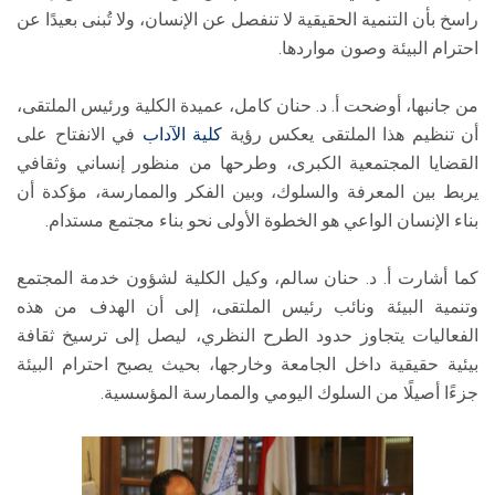
راسخ بأن التنمية الحقيقية لا تنفصل عن الإنسان، ولا تُبنى بعيدًا عن
احترام البيئة وصون مواردها.
من جانبها، أوضحت أ. د. حنان كامل، عميدة الكلية ورئيس الملتقى،
أن تنظيم هذا الملتقى يعكس رؤية
كلية الآداب
في الانفتاح على
القضايا المجتمعية الكبرى، وطرحها من منظور إنساني وثقافي
يربط بين المعرفة والسلوك، وبين الفكر والممارسة، مؤكدة أن
بناء الإنسان الواعي هو الخطوة الأولى نحو بناء مجتمع مستدام.
كما أشارت أ. د. حنان سالم، وكيل الكلية لشؤون خدمة المجتمع
وتنمية البيئة ونائب رئيس الملتقى، إلى أن الهدف من هذه
الفعاليات يتجاوز حدود الطرح النظري، ليصل إلى ترسيخ ثقافة
بيئية حقيقية داخل الجامعة وخارجها، بحيث يصبح احترام البيئة
جزءًا أصيلًا من السلوك اليومي والممارسة المؤسسية.