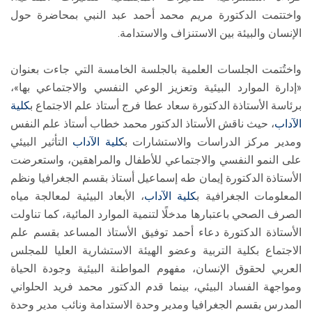
واختتمت الدكتورة مريم محمد أحمد عبد النبي بمحاضرة حول
الإنسان والبيئة بين الاستنزاف والاستدامة.
واختُتمت الجلسات العلمية بالجلسة الخامسة التي جاءت بعنوان
«إدارة الموارد البيئية وتعزيز الوعي النفسي والاجتماعي بها»،
برئاسة الأستاذة الدكتورة سعاد عطا فرج أستاذ علم الاجتماع ب
كلية
الآداب
، حيث ناقش الأستاذ الدكتور محمد خطاب أستاذ علم النفس
ومدير مركز الدراسات والاستشارات ب
كلية الآداب
التأثير البيئي
على النمو النفسي والاجتماعي للأطفال والمراهقين، واستعرضت
الأستاذة الدكتورة إيمان طه إسماعيل أستاذ بقسم الجغرافيا ونظم
المعلومات الجغرافية ب
كلية الآداب
، الأبعاد البيئية لمعالجة مياه
الصرف الصحي باعتبارها مدخلًا لتنمية الموارد المائية، كما تناولت
الأستاذة الدكتورة دعاء أحمد توفيق الأستاذ المساعد بقسم علم
الاجتماع بكلية التربية وعضو الهيئة الاستشارية العليا للمجلس
العربي لحقوق الإنسان، مفهوم المواطنة البيئية وجودة الحياة
ومواجهة الفساد البيئي، بينما قدم الدكتور محمد فريد الحلواني
المدرس بقسم الجغرافيا ومدير وحدة الاستدامة ونائب مدير وحدة