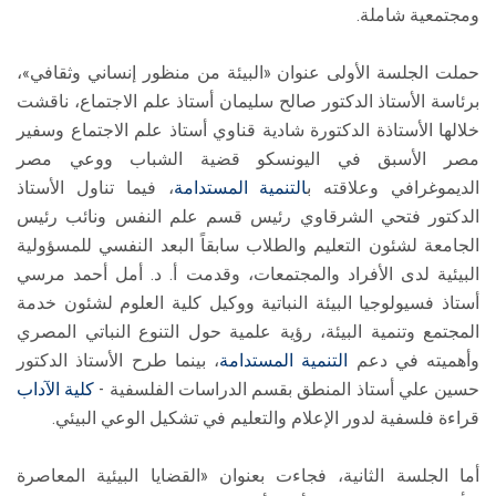
ومجتمعية شاملة.
حملت الجلسة الأولى عنوان «البيئة من منظور إنساني وثقافي»،
برئاسة الأستاذ الدكتور صالح سليمان أستاذ علم الاجتماع، ناقشت
خلالها الأستاذة الدكتورة شادية قناوي أستاذ علم الاجتماع وسفير
مصر الأسبق في اليونسكو قضية الشباب ووعي مصر
الديموغرافي وعلاقته ب
التنمية المستدامة
، فيما تناول الأستاذ
الدكتور فتحي الشرقاوي رئيس قسم علم النفس ونائب رئيس
الجامعة لشئون التعليم والطلاب سابقاً البعد النفسي للمسؤولية
البيئية لدى الأفراد والمجتمعات، وقدمت أ. د. أمل أحمد مرسي
أستاذ فسيولوجيا البيئة النباتية ووكيل كلية العلوم لشئون خدمة
المجتمع وتنمية البيئة، رؤية علمية حول التنوع النباتي المصري
وأهميته في دعم
التنمية المستدامة
، بينما طرح الأستاذ الدكتور
حسين علي أستاذ المنطق بقسم الدراسات الفلسفية -
كلية الآداب
قراءة فلسفية لدور الإعلام والتعليم في تشكيل الوعي البيئي.
أما الجلسة الثانية، فجاءت بعنوان «القضايا البيئية المعاصرة