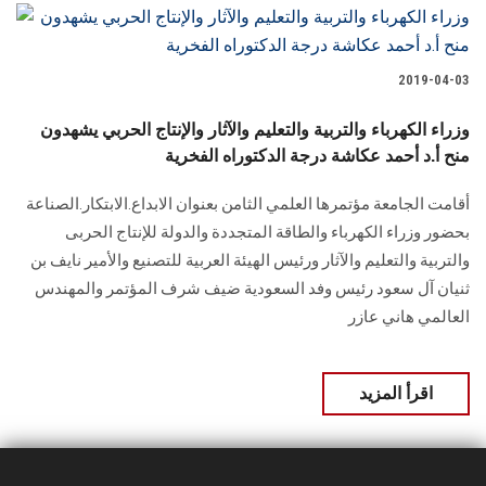
الطلاب
هيئة التدريس
2019-04-03
الدراسات العليا
وزراء الكهرباء والتربية والتعليم والآثار والإنتاج الحربي يشهدون
منح أ.د أحمد عكاشة درجة الدكتوراه الفخرية
الخريجين
أقامت الجامعة مؤتمرها العلمي الثامن بعنوان الابداع.الابتكار.الصناعة
بحضور وزراء الكهرباء والطاقة المتجددة والدولة للإنتاج الحربى
الموظفون
والتربية والتعليم والآثار ورئيس الهيئة العربية للتصنيع والأمير نايف بن
ثنيان آل سعود رئيس وفد السعودية ضيف شرف المؤتمر والمهندس
الزائـرون
العالمي هاني عازر
سجل الان
اقرأ المزيد