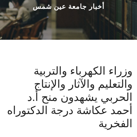
القطاعـات
أخبار جامعة عين شمس
الشئون الأكاديمية
البحث العلمي
الرعاية الصحية
وزراء الكهرباء والتربية
المراكز والوحدات
والتعليم والآثار والإنتاج
الأنظمة الذكية
الحربي يشهدون منح أ.د
الإعلام
أحمد عكاشة درجة الدكتوراه
الفخرية
تواصل معنا