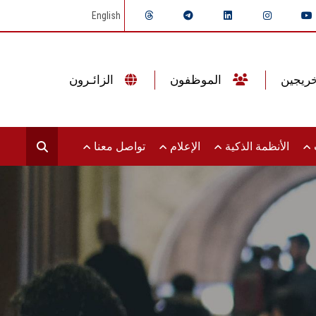
English
الموظفون
الزائـرون
ت
الأنظمة الذكية
الإعلام
تواصل معنا