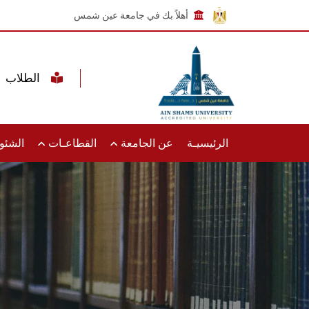
أهلاً بك في جامعة عين شمس
الطلاب
الرئيسيـة
عن الجامعة
القطاعـات
الشئون