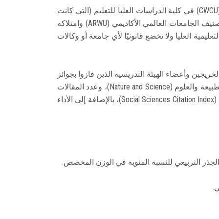
تم نشر تصنيف الجامعات العالمي الأكاديمي (ARWU) لأول مرة في يونيو 2003 من قبل مركز الجامعات العالمية المتميزة (CWCU) في كلية الدراسات العليا للتعليم (التي كانت
تُعرف سابقًا بمعهد التعليم العالي) في جامعة شنغهاي جياو تونغ في الصين، ويتم تحديثه سنويًا. ومنذ عام 2009، يتم نشر تصنيف الجامعات العالمي الأكاديمي (ARWU) وامتلاكه
ة العليا ولا تخضع قانونيًا لأي جامعة أو وكالات
بما في ذلك عدد الخريجين وأعضاء الهيئة التدريسية الذين فازوا بجوائز
نوبل وميداليات فيلدز، وعدد الباحثين الذين تم اختيارهم من قبل تحليلات كلاريفيت، وعدد المقالات المنشورة في مجلات الطبيعة والعلوم (Nature and Science)، وعدد المقالات
المفهرسة في فهرس الاقتباسات في العلوم (Science Citation Index - Expanded) وفهرس الاقتباسات في العلوم الاجتماعية (Social Sciences Citation Index)، بالإضافة إلى الأداء
ذر التربيعي للنسبة المئوية في الوزن المخصص.
.