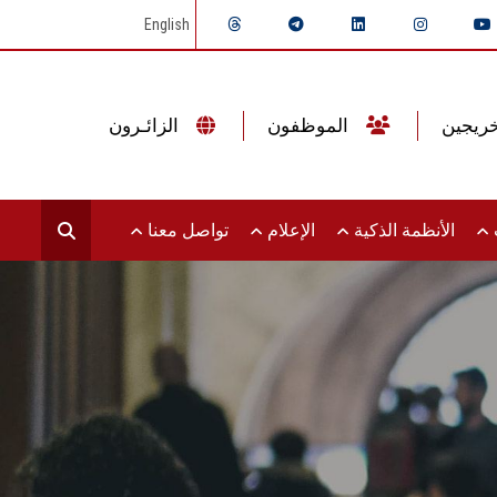
English
الموظفون
الزائـرون
ت
الأنظمة الذكية
الإعلام
تواصل معنا