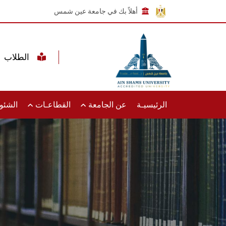
أهلاً بك في جامعة عين شمس
الطلاب
الرئيسيـة
عن الجامعة
القطاعـات
الشئون