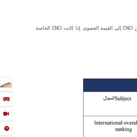
2- الحد الأقصى لـ CNCI لجميع المؤسسات في هذا الموضوع. يتم حساب درجات المؤسسات على CNCI كنسبة من CNCI إلى القيمة القصوى. إذا كانت CNCI الخاصة