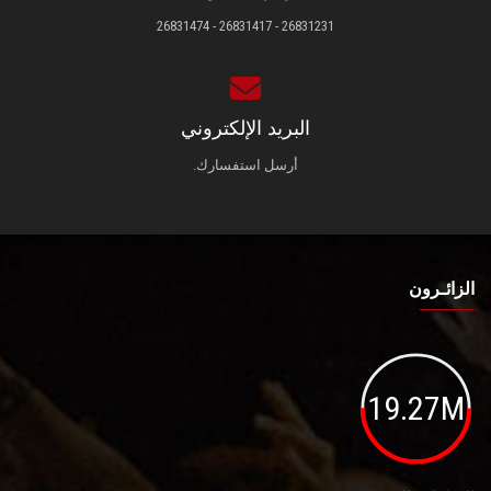
26831231 - 26831417 - 26831474
البريد الإلكتروني
أرسل استفسارك.
الزائـرون
19.27M