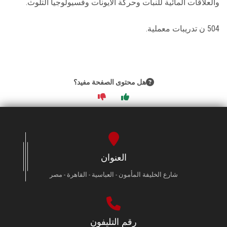
والعلاقات المائية للنبات وحركة الأيونات وفسيولوجيا التلوث.
الطلاب
504 ن تدريبات معملية.
هيئة التدريس
الدراسات العليا
هل محتوى الصفحة مفيد؟
الخريجين
الموظفون
الزائـرون
العنوان
سجل الان
شارع الخليفة المأمون - العباسية - القاهرة - مصر
رقم التليفون