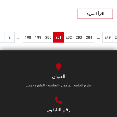
اقرأ المزيد
...
...
1
2
198
199
200
201
202
203
204
249
2
العنوان
شارع الخليفة المأمون - العباسية - القاهرة - مصر
رقم التليفون