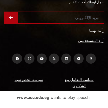
سجل ليصلك أحدث الأخبار
رأيك يهمنا
أراء المستخدمين
سياسة التعامل مع
سياسة الخصوصية
الشكاوي
ميثاق المتعاملين
الأسئلة الشائعة
www.asu.edu.eg
wants to play speech
شروط الاستخدام