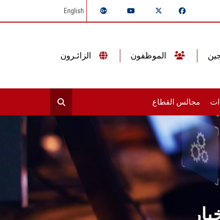
English
الموظفون
الزائـرون
ات
مجالس القطاع
بار