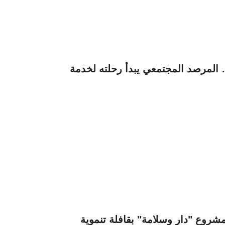
 المرصد المجتمعي يبدأ رحلته لخدمة
روع "دار وسلامة" بقافلة تنموية