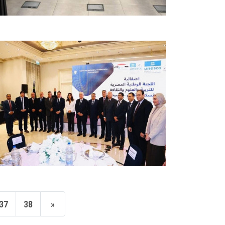
37
38
»