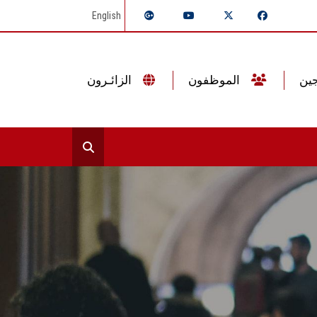
English
الموظفون
الزائـرون