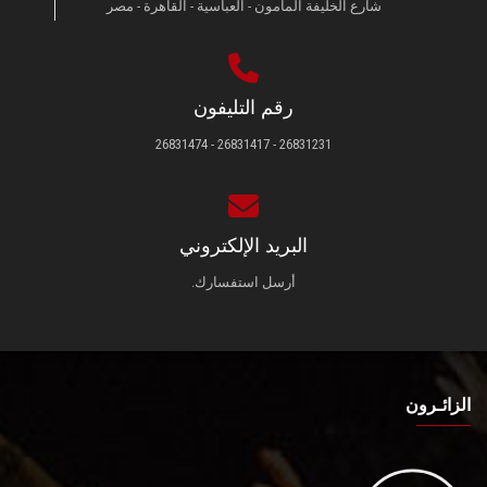
شارع الخليفة المأمون - العباسية - القاهرة - مصر
رقم التليفون
26831231 - 26831417 - 26831474
البريد الإلكتروني
أرسل استفسارك.
الزائـرون