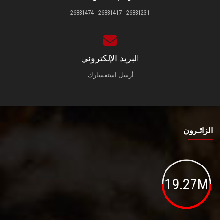
26831231 - 26831417 - 26831474
البريد الإلكتروني
أرسل استفسارك.
الزائـرون
19.27M