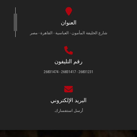
العنوان
شارع الخليفة المأمون - العباسية - القاهرة - مصر
رقم التليفون
26831231 - 26831417 - 26831474
البريد الإلكتروني
أرسل استفسارك.