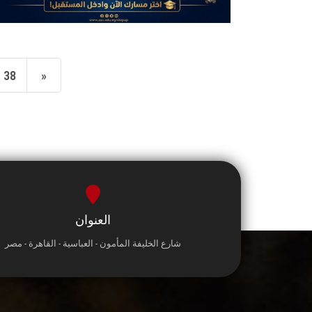
38
»
العنوان
شارع الخليفة المأمون - العباسية - القاهرة - مصر