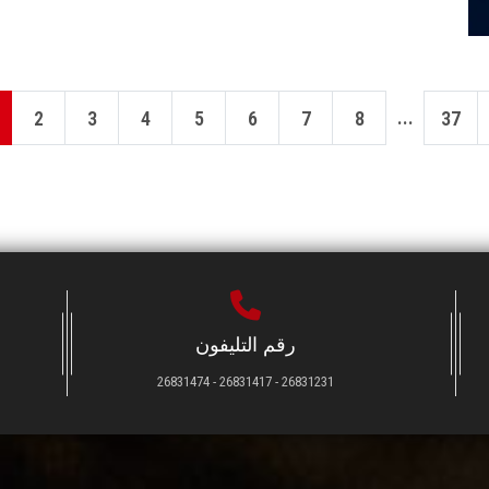
...
2
3
4
5
6
7
8
37
رقم التليفون
26831231 - 26831417 - 26831474