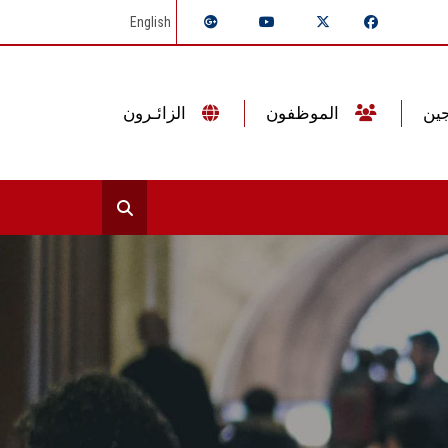
English
الموظفون
الزائـرون