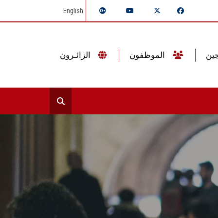
English
الموظفون
الزائـرون