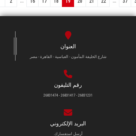
...
...
1
2
16
17
18
19
20
21
22
37
العنوان
شارع الخليفة المأمون - العباسية - القاهرة - مصر
رقم التليفون
26831231 - 26831417 - 26831474
البريد الإلكتروني
أرسل استفسارك.