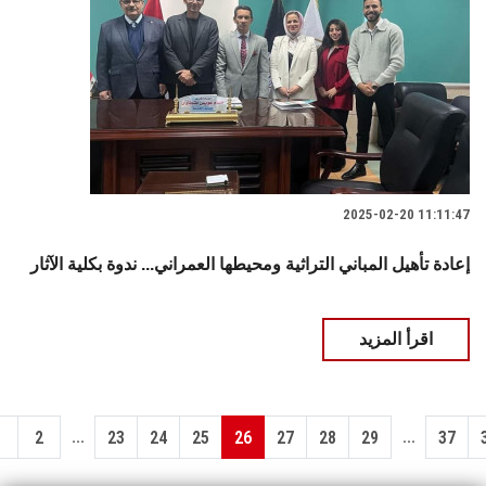
2025-02-20 11:11:47
إعادة تأهيل المباني التراثية ومحيطها العمراني... ندوة بكلية الآثار
اقرأ المزيد
...
...
1
2
23
24
25
26
27
28
29
37