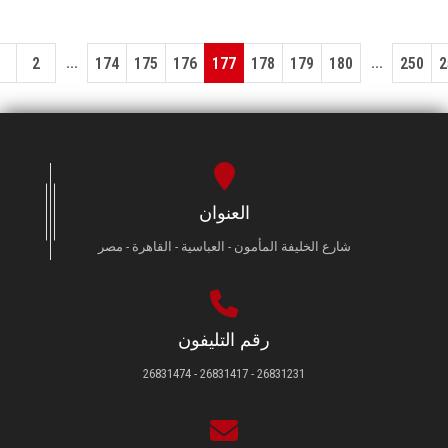
...
...
1
2
174
175
176
177
178
179
180
250
2
العنوان
شارع الخليفة المأمون - العباسية - القاهرة - مصر
رقم التليفون
26831231 - 26831417 - 26831474