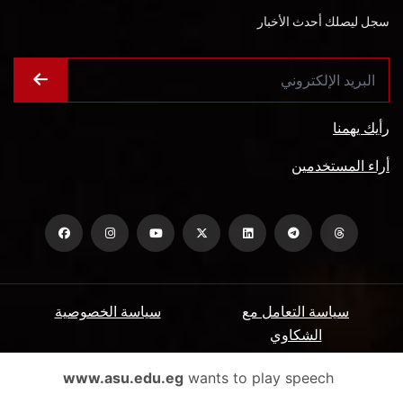
سجل ليصلك أحدث الأخبار
رأيك يهمنا
أراء المستخدمين
سياسة التعامل مع
سياسة الخصوصية
الشكاوي
ميثاق المتعاملين
الأسئلة الشائعة
www.asu.edu.eg
wants to play speech