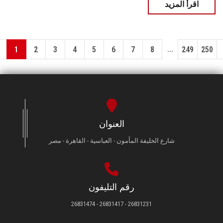
اقرأ المزيد
...
1
2
3
4
5
6
7
8
249
250
العنوان
شارع الخليفة المأمون - العباسية - القاهرة - مصر
رقم التليفون
26831231 - 26831417 - 26831474