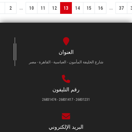
...
...
1
2
10
11
12
13
14
15
16
37
العنوان
شارع الخليفة المأمون - العباسية - القاهرة - مصر
رقم التليفون
26831231 - 26831417 - 26831474
البريد الإلكتروني