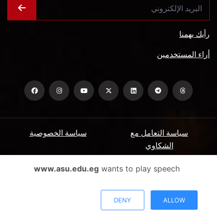
رأيك يهمنا
أراء المستخدمين
سياسة التعامل مع
سياسة الخصوصية
الشكاوي
ميثاق المتعاملين
الأسئلة الشائعة
www.asu.edu.eg
wants to play speech
شروط الاستخدام
DENY
ALLOW
جميع الحقوق محفوظة جامعة عين شمس - البوابة الإلكترونية © 2026