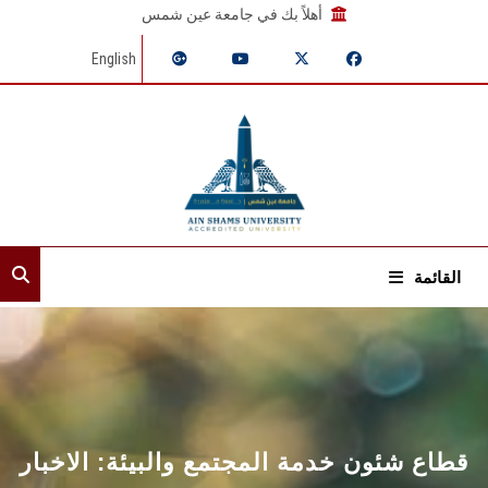
أهلاً بك في جامعة عين شمس
English
القائمة
الرئيسية
عن القطاع
إدارات القطاع
قطاع شئون خدمة المجتمع والبيئة: الاخبار