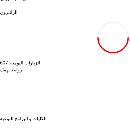
أرسل استفسارك.
الزائـرون
19.27M
الزيارات اليومية: 607
روابط تهمك
خريطة الموقع
الجامعات المصرية
بنك المعرفة المصري
بوابة مصر الرقميـة
البوابة الإلكترونية للشكاوى الموحدة
المزيـد . . .
الكليات و البرامج النوعية
كليات الجامعة