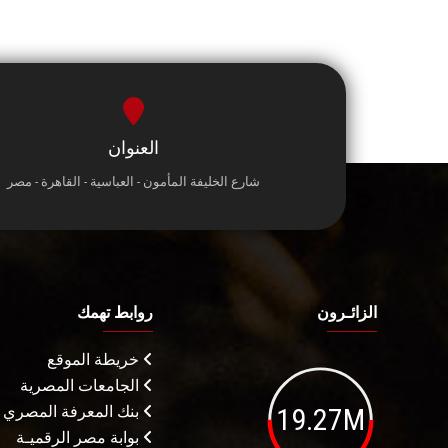
العنوان
شارع الخليفة المأمون - العباسية - القاهرة - مصر
الزائـرون
روابط تهمك
خريطة الموقع
الجامعات المصرية
19.27M
بنك المعرفة المصري
بوابة مصر الرقميـة