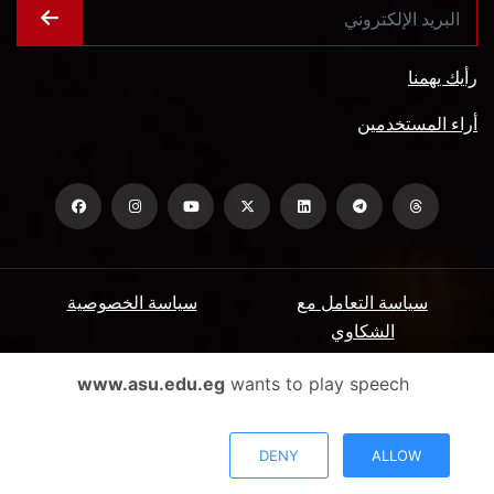
رأيك يهمنا
أراء المستخدمين
سياسة التعامل مع
سياسة الخصوصية
الشكاوي
ميثاق المتعاملين
الأسئلة الشائعة
www.asu.edu.eg
wants to play speech
شروط الاستخدام
DENY
ALLOW
جميع الحقوق محفوظة جامعة عين شمس - البوابة الإلكترونية © 2026