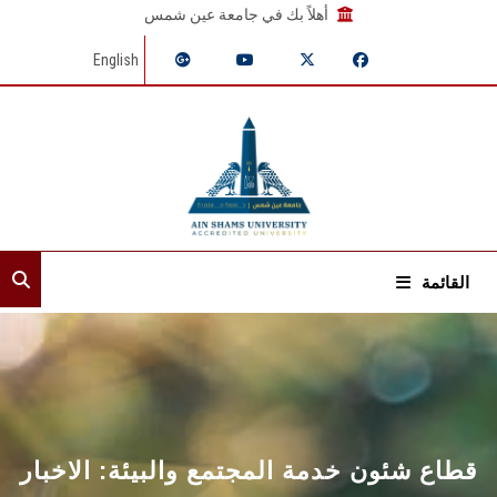
أهلاً بك في جامعة عين شمس
English
القائمة
الرئيسية
عن القطاع
إدارات القطاع
قطاع شئون خدمة المجتمع والبيئة: الاخبار