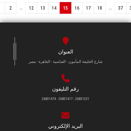
...
...
1
2
12
13
14
15
16
17
18
37
العنوان
شارع الخليفة المأمون - العباسية - القاهرة - مصر
رقم التليفون
26831231 - 26831417 - 26831474
البريد الإلكتروني