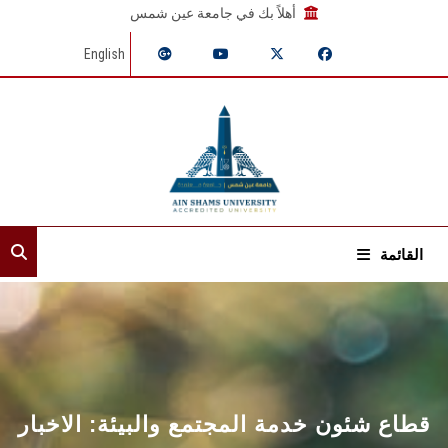
أهلاً بك في جامعة عين شمس
English
القائمة
الرئيسية
عن القطاع
إدارات القطاع
قطاع شئون خدمة المجتمع والبيئة: الاخبار