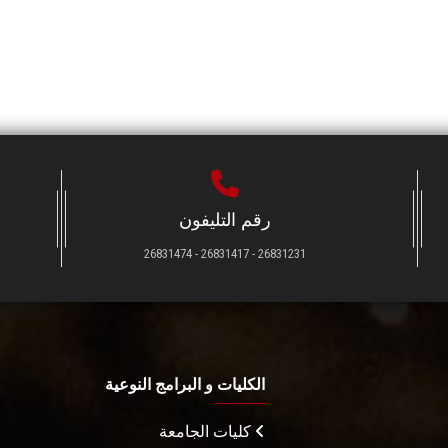
رقم التليفون
26831231 - 26831417 - 26831474
الكليات و البرامج النوعية
كليات الجامعة