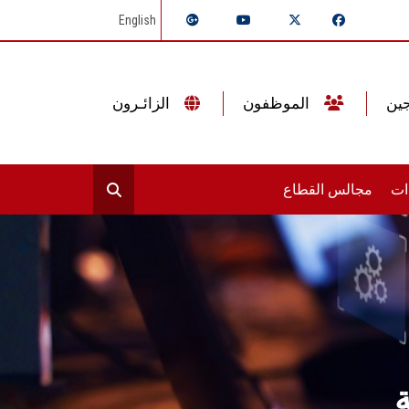
English
الموظفون
الزائـرون
ات
مجالس القطاع