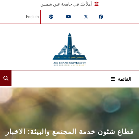
أهلاً بك في جامعة عين شمس
English
القائمة
الرئيسية
عن القطاع
إدارات القطاع
قطاع شئون خدمة المجتمع والبيئة: الاخبار