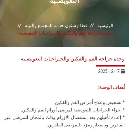
التعويضـية
خدمات القطاع
المراكز والوحدات
الرئيسية
قطاع شئون خدمة المجتمع والبيئة
وحدة جراحة الفم والفكين والجـراحـات التعويضـية
الجودة
خطة التنمية الذاتية
وحدة جراحة الفم والفكين والجـراحـات التعويضـية
التنمية المستدامة
2025-12-17
تواصل معنا
أهداف الوحدة:
* تشخيص وعلاج أمراض الفم والفكين.
* إجراء الجراحات التعويضية لمرضى أورام الفم والفكين.
* إعادة تأهيلهم بعد إستئصال الأورام وذلك بالمجان للمرضى غير
القادرين وبأسعار رمزية للمرضى القادرين.