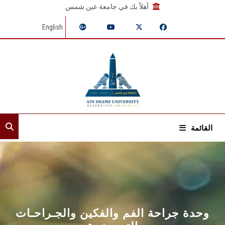
أهلاً بك في جامعة عين شمس
English
القائمة
الرئيسية
عن القطاع
إدارات القطاع
وحدة جراحة الفم والفكين والجـراحـات