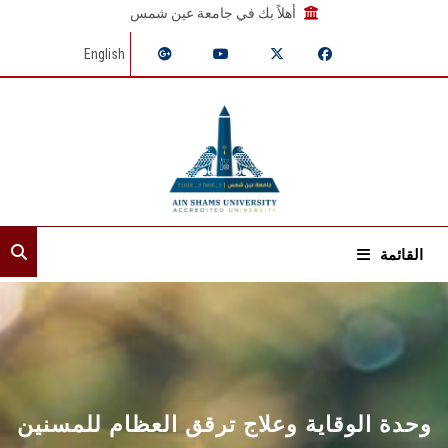
أهلاً بك في جامعة عين شمس
English
القائمة
الرئيسية
عن القطاع
إدارات القطاع
وحدة الوقاية وعلاج ترقق العظام للمسنين