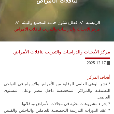
لناقلات الأمراض
خدمات القطاع
المراكز والوحدات
الرئيسية
قطاع شئون خدمة المجتمع والبيئة
مركز الأبحـاث والدراسات والتدريب لناقلات الأمراض
الجودة
خطة التنمية الذاتية
مركز الأبحـاث والدراسات والتدريب لناقلات الأمراض
التنمية المستدامة
2025-12-17
تواصل معنا
أهداف المركز:
* نشر الوعى العلمى للوقاية من الأمراض والإسهام فى النواحى
التطبيقية والمراكز المتخصصة داخل مصر وعلى المستوى
العالمى.
* إجراء مشروعات بحثية فى مجالات الأمراض وناقلاتها.
* عقد الدورات التدريبية التخصصية للعاملين والباحثين والفنيين