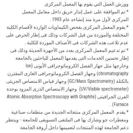
وورش العمل التي يقوم بها المعمل المركزى
* تم الموافقة على عمل إنذار حريق داخل معامل المعمل
المركزى لأول مرة منذ إنشاءه عام 1993 .
* يقوم المعمل المركزى بفحص الكيماويات الواردة لأقسام الكلية
المختلفة والموردة من قبل الشركات وذلك فى إطار الحرص على
عدم تلاعب هذه الشركات فى الأصناف الموردة للكلية .
* تم تدعيم المعمل المركزى بعدد من الأجهزة الحديثة وذلك فى
إطار تحسين الخدمات التى يقدمها المعمل للباحثين بالجامعة
وخارجها مثل جهاز الفصل الكروماتوجرافى الأيونى (Ion
chromatography) وجهاز الفصل الكروماتوجرافى الغازى المقترن
بالكتلة (GC/Mass Spectrometry) وجهاز قياس الامتصاص الجزيئى
(UV/Visible spectrometer) وجهاز الامتصاص الذرى المزود بوحدة
الفرن الجرافيتى (Atomic Absorption Spectroscopy with Graphite
Furnace) .
* يقدم المعمل المركزى منتجاته الجديدة من منظفات صناعية
ومعطرات جو وشارك بها فى الملتقى التسويقى للجامعة - وينتظر
دعم الجامعة لهذه المنتجات لتعميمها داخل أروقة الجامعة