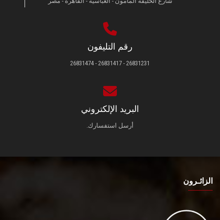
شارع الخليفة المأمون - العباسية - القاهرة - مصر
رقم التليفون
26831231 - 26831417 - 26831474
البريد الإلكتروني
أرسل استفسارك.
الزائـرون