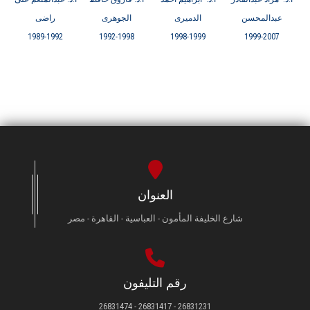
عبدالمحسن
الدميرى
الجوهرى
راضى
1989-1992
1992-1998
1998-1999
1999-2007
العنوان
شارع الخليفة المأمون - العباسية - القاهرة - مصر
رقم التليفون
26831231 - 26831417 - 26831474