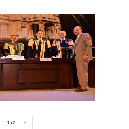
1
172
»