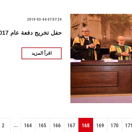
2019-03-04 07:07:24
حفل تخريج دفعة عام 2018/2017 بكلية التجارة
اقرأ المزيد
...
2
164
165
166
167
168
169
170
17