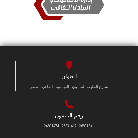
العنوان
شارع الخليفة المأمون - العباسية - القاهرة - مصر
رقم التليفون
26831231 - 26831417 - 26831474