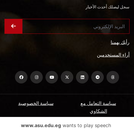
سجل ليصلك أحدث الأخبار
رأيك يهمنا
أراء المستخدمين
سياسة التعامل مع
سياسة الخصوصية
الشكاوي
ميثاق المتعاملين
الأسئلة الشائعة
www.asu.edu.eg
wants to play speech