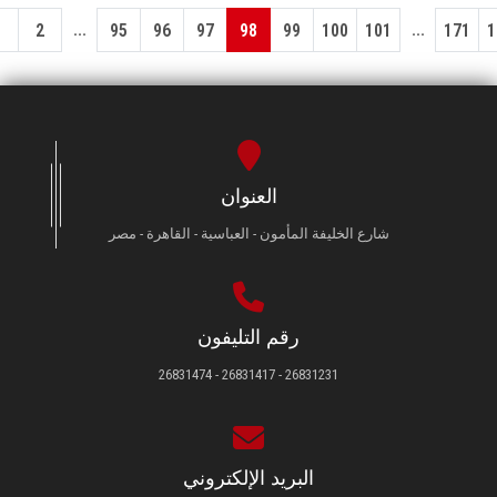
...
...
1
2
95
96
97
98
99
100
101
171
1
العنوان
شارع الخليفة المأمون - العباسية - القاهرة - مصر
رقم التليفون
26831231 - 26831417 - 26831474
البريد الإلكتروني