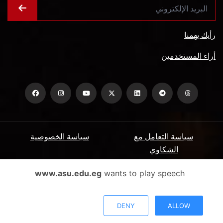
رأيك يهمنا
أراء المستخدمين
سياسة التعامل مع
سياسة الخصوصية
الشكاوي
ميثاق المتعاملين
الأسئلة الشائعة
www.asu.edu.eg
wants to play speech
شروط الاستخدام
DENY
ALLOW
جميع الحقوق محفوظة جامعة عين شمس - البوابة الإلكترونية © 2026