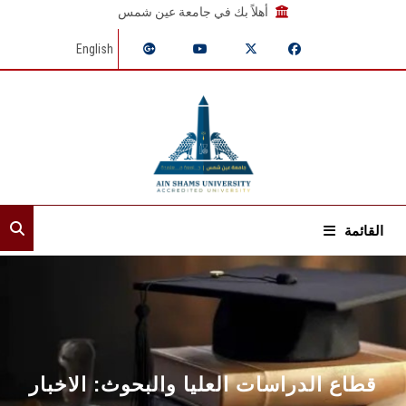
أهلاً بك في جامعة عين شمس
English
القائمة
الرئيسية
عن القطاع
إدارات القطاع
قطاع الدراسات العليا والبحوث: الاخبار