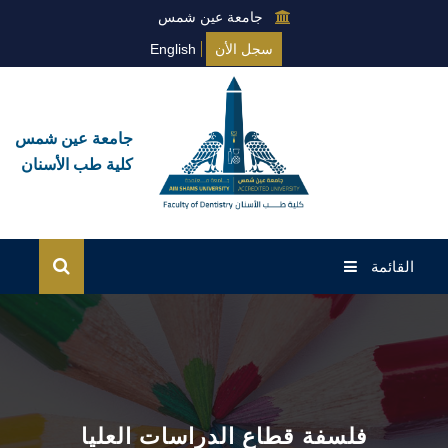
جامعة عين شمس
سجل الأن
English
جامعة عين شمس
كلية طب الأسنان
القائمة
الرئيسية
درجة الماجستير
الماجستير الإكلينيكي (MSc)
فلسفة قطاع الدراسات العليا