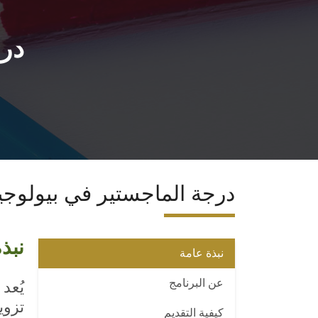
درج
درجة الماجستير في بيولوجيا
نبذ
نبذة عامة
عن البرنامج
يُعد
تزوي
كيفية التقديم