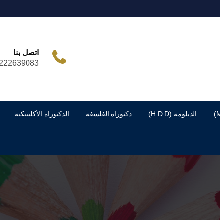
اتصل بنا
222639083
الدبلومة (H.D.D)
دكتوراه الفلسفة
الدكتوراه الأكلينيكية