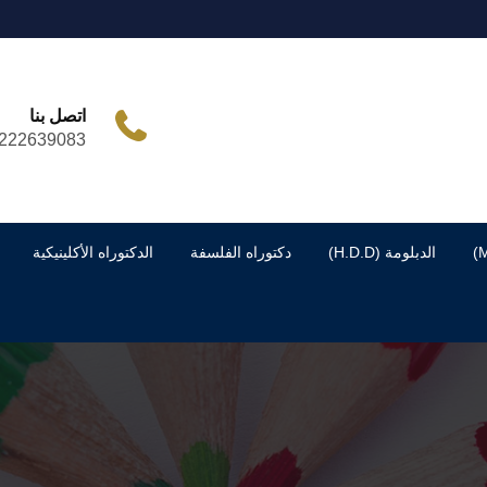
اتصل بنا
222639083
الدبلومة (H.D.D)
دكتوراه الفلسفة
الدكتوراه الأكلينيكية