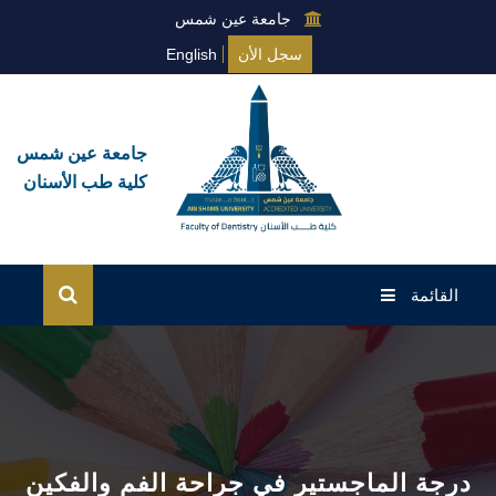
جامعة عين شمس
سجل الأن
English
جامعة عين شمس
كلية طب الأسنان
القائمة
الرئيسية
درجة الماجستير
الماجستير الإكلينيكي (MSc)
درجة الماجستير في جراحة الفم والفكين