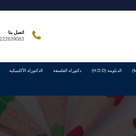
اتصل بنا
222639083
الدبلومة (H.D.D)
دكتوراه الفلسفة
الدكتوراه الأكلينيكية