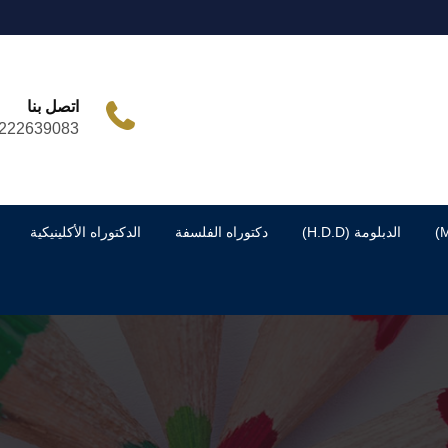
اتصل بنا
222639083
الدبلومة (H.D.D)
دكتوراه الفلسفة
الدكتوراه الأكلينيكية