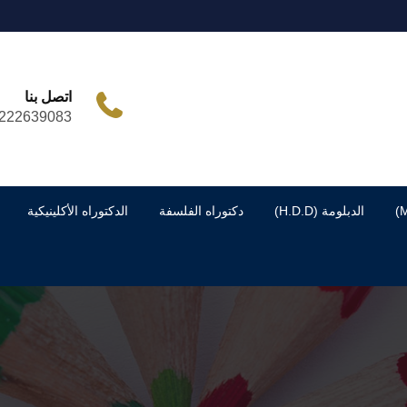
اتصل بنا
222639083
الدبلومة (H.D.D)
دكتوراه الفلسفة
الدكتوراه الأكلينيكية