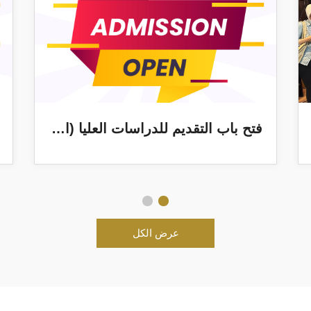
فتح باب التقديم للدراسات العليا (الماجستير الأكاديمى – الماجستير الإكلينيكى) للعام الجامعى 2026-2027
عرض الكل