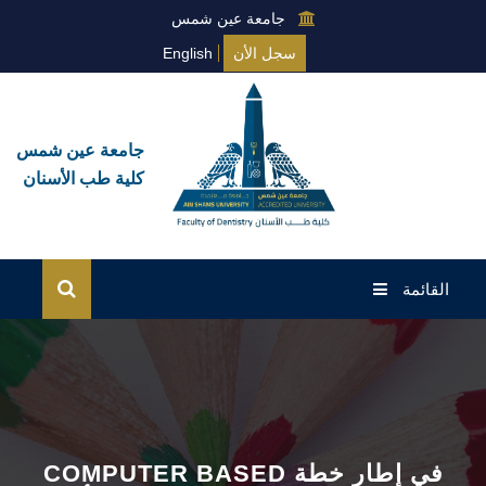
جامعة عين شمس
سجل الأن
English
جامعة عين شمس
كلية طب الأسنان
القائمة
الرئيسية
عن الكلية
نظام البكالوريوس
COMPUTER BASED في إطار خطة