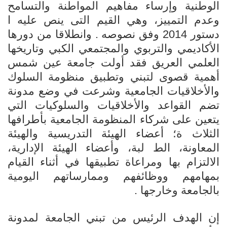
الوطنية وإرساء مفاهيم المواطنة والتسامح
الأخبار والأحداث
وعدم التمييز، وهي القيم التى ينص عليه ا
دستور 2014 وفق نصوصه . وانطلاقا من دورها
تواصل معنا
الأكاديمي والتربوي والمجتمعي الكبي وتاريخها
العلمي العريق فقد أولت جامعة عين شمس
أهمية قصوى لتبني وتطبيق منظومة السلوك
والأخلاقيات الجامعية وشرعت في وضع مدونة
تضم القواعد والأخلاقيات والسلوكيات التي
يتعين على شركاء المنظومة الجامعية بأطرافها
الثلاث ة؛ أعضاء الهيئة التدريسية والهيئة
المعاونة، الط لبة، وأعضاء الهيئة الإدارية،
الالتزام بها ومراعاة تطبيقها في أثناء القيام
بمهامهم ووظائفهم وممارساتهم اليومية
بالجامعة وخارجها .
إن الهدف الرئيس من تبني الجامعة لمدونة