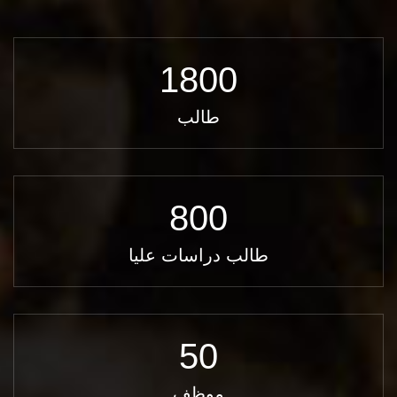
1800
طالب
800
طالب دراسات عليا
50
موظف