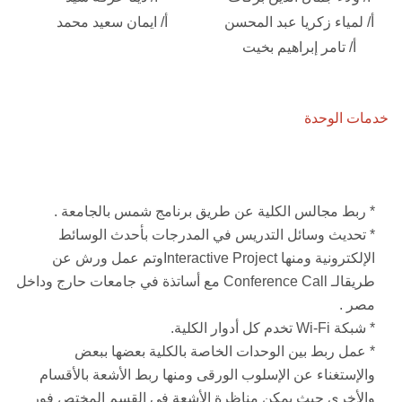
أ/ لمياء زكريا عبد المحسن
أ/ ايمان سعيد محمد
الأخبار والأحداث
أ/ تامر إبراهيم بخيت
تواصل معنا
خدمات الوحدة
* ربط مجالس الكلية عن طريق برنامج شمس بالجامعة .
* تحديث وسائل التدريس في المدرجات بأحدث الوسائط
الإلكترونية ومنها Interactive Projectوتم عمل ورش عن
طريقالـ Conference Call مع أساتذة في جامعات حارج وداخل
مصر .
* شبكة Wi-Fi تخدم كل أدوار الكلية.
* عمل ربط بين الوحدات الخاصة بالكلية بعضها ببعض
والإستغناء عن الإسلوب الورقى ومنها ربط الأشعة بالأقسام
والأخرى حيث يمكن مناظرة الأشعة في القسم المختص فور