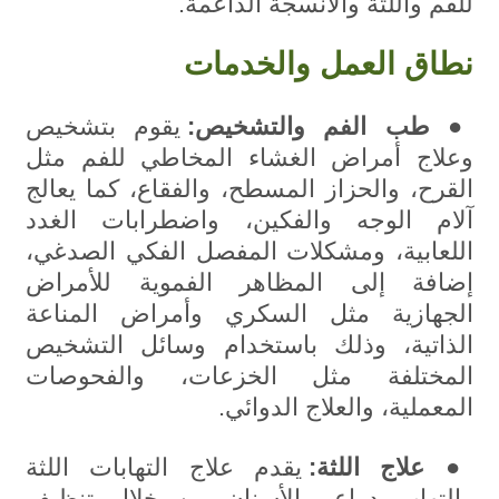
للفم واللثة والأنسجة الداعمة.
الأخبار والأحداث
نطاق العمل والخد
مات
تواصل معنا
● طب الفم والتشخيص:
يقوم بتشخيص
وعلاج أمراض الغشاء المخاطي للفم مثل
القرح، والحزاز المسطح، والفقاع، كما يعالج
آلام الوجه والفكين، واضطرابات الغدد
اللعابية، ومشكلات المفصل الفكي الصدغي،
إضافة إلى المظاهر الفموية للأمراض
الجهازية مثل السكري وأمراض المناعة
الذاتية، وذلك باستخدام وسائل التشخيص
المختلفة مثل الخزعات، والفحوصات
المعملية، والعلاج الدوائي.
● علاج اللثة:
يقدم علاج التهابات اللثة
والتهاب دواعم الأسنان من خلال تنظيف