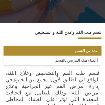
نظام الدراسات العليا
التعليم المستمر
قسم طب الفم وعلاج اللثة و التشخيص
وحدة الخريجين
خدمة المجتمع
نبذة عن القسم
أعضاء هيئة التدريس بالقسم
برنامج الامتياز
قسم طب الفم والتشخيص وعلاج اللثة،
برنامج إقامة الأطباء
الواقع في الطابق الأول، يجمع بين الخبرة في
إدارة أمراض الفم غير الجراحية وعلاج
وحدة ضمان الجودة
أمراض اللثة، وذلك للتعامل مع الحالات
المعقدة التي تؤثر على الغشاء المخاطي
مؤتمرات الكلية