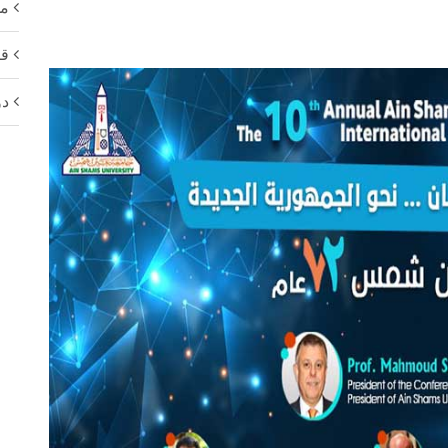
مل
قا
دو