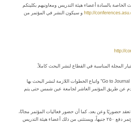
الخاصة بالسادة أعضاء هيئة التدريس ومعاونيهم بكليتكم
http://conferences.asu
و سيكون النشر في المؤتمر من
http://c
عمل “submit” والدخول على موقع المجلة “Go to Journal website” واتباع الخطوات اللازمة لنشر البحث بها
قدم عن طريق المؤتمر العاشر لجامعة عين شمس حتى يتم
 حضوريًا وعن بعد، كما أن حضور فعاليات المؤتمر مجانًا،
وعلى من يرغب في الحصول على شهادة حضور المؤتمر دفع ٢٥٠ جنيهاً، ويستثنى من ذلك أعضاء هيئة التدريس