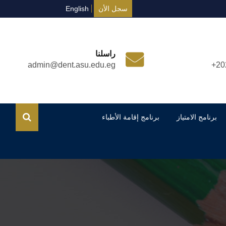
سجل الأن
English
راسلنا
admin@dent.asu.edu.eg
+20
برنامج الامتياز
برنامج إقامة الأطباء